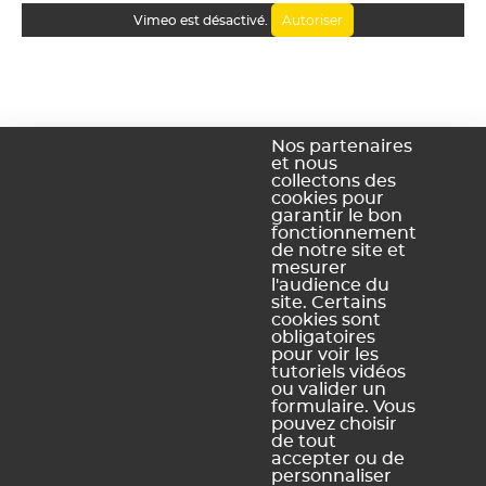
Autoriser
Vimeo est désactivé.
Nos partenaires
et nous
collectons des
cookies pour
garantir le bon
fonctionnement
de notre site et
mesurer
l'audience du
site. Certains
cookies sont
obligatoires
Ce contenu vous a été utile ?
pour voir les
tutoriels vidéos
ou valider un
formulaire. Vous
Oui, merci !
Pas vraiment
pouvez choisir
de tout
accepter ou de
personnaliser