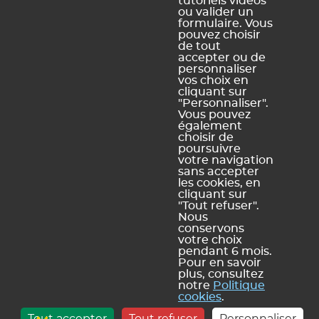
tutoriels vidéos
ou valider un
Ce contenu vous a été utile ?
formulaire. Vous
pouvez choisir
de tout
Oui, merci !
Pas vraiment
accepter ou de
personnaliser
vos choix en
cliquant sur
https://docs.index-education.com/docs_fr/fr-edt-
"Personnaliser".
Vous pouvez
support-fiche-1629-5466-creer-des-rendez-vous.php
également
choisir de
poursuivre
votre navigation
sans accepter
Vous ne trouvez pas de réponse à votre question ?
les cookies, en
Contactez notre assistance
cliquant sur
"Tout refuser".
Nous
conservons
votre choix
pendant 6 mois.
Mentions légales et Conditions générales d'utilisation
Politique de
|
Pour en savoir
plus, consultez
confidentialité
Utilisation des cookies
Conditions générales de vente
|
|
notre
Politique
Index Éducation
cookies
.
info@index-education.fr
CS 90001 13388 Marseille Cedex 13 |
| INDEX
Tout accepter
Tout refuser
Personnaliser
ÉDUCATION © 2026