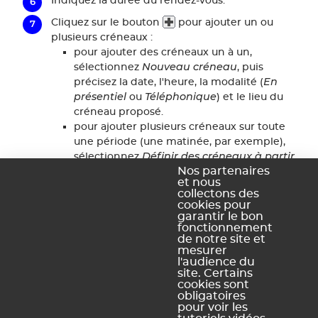
Indiquez la durée du rendez-vous.
Cliquez sur le bouton
pour ajouter un ou
plusieurs créneaux :
pour ajouter des créneaux un à un,
Nouveau créneau
sélectionnez
, puis
En
précisez la date, l'heure, la modalité (
présentiel
Téléphonique
ou
) et le lieu du
créneau proposé.
pour ajouter plusieurs créneaux sur toute
une période (une matinée, par exemple),
Définir des créneaux à partir
sélectionnez
d'une plage horaire
Nos partenaires
; le nombre de
et nous
créneaux définis dépend de la durée du
collectons des
rendez-vous définie à l'étape 6 ; si vous
cookies pour
garantir le bon
n'êtes pas disponible sur certains créneaux
fonctionnement
à l'intérieur de cette plage, vous pourrez les
de notre site et
supprimer manuellement.
mesurer
l'audience du
Valider
Cliquez sur le bouton
.
site. Certains
cookies sont
obligatoires
pour voir les