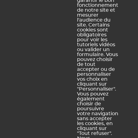
garantir le bon
fonctionnement
de notre site et
mesurer
l'audience du
site. Certains
cookies sont
obligatoires
pour voir les
Ce contenu vous a été utile ?
tutoriels vidéos
ou valider un
formulaire. Vous
pouvez choisir
Oui, merci !
Pas vraiment
de tout
accepter ou de
personnaliser
vos choix en
https://docs.index-education.com/docs_fr/fr-edt-
cliquant sur
support-fiche-1484-4959-peut-on-recuperer-les-periodes-
"Personnaliser".
d-une-autre-base.php
Vous pouvez
également
choisir de
poursuivre
votre navigation
sans accepter
Vous ne trouvez pas de réponse à votre question ?
les cookies, en
Contactez notre assistance
cliquant sur
"Tout refuser".