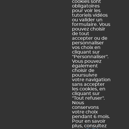
cookies sont
obligatoires
Ce contenu vous a été utile ?
pour voir les
tutoriels vidéos
ou valider un
Oui, merci !
Pas vraiment
formulaire. Vous
pouvez choisir
de tout
accepter ou de
personnaliser
https://docs.index-education.com/docs_fr/fr-edt-
vos choix en
support-fiche-1357-84-j-ai-cree-ma-base-a-partir-de-celle-
cliquant sur
de-l-an-passe-comment-la-completer-avec-des-donnees-
"Personnaliser".
en-provenance-de-stsweb.php
Vous pouvez
également
choisir de
poursuivre
votre navigation
sans accepter
Vous ne trouvez pas de réponse à votre question ?
les cookies, en
Contactez notre assistance
cliquant sur
"Tout refuser".
Nous
conservons
votre choix
pendant 6 mois.
Mentions légales et Conditions générales d'utilisation
Politique de
|
Pour en savoir
plus, consultez
confidentialité
Utilisation des cookies
Conditions générales de vente
|
|