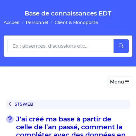
Gestion de vos préférences pour les cookies
Base de connaissances EDT
Accueil
Personnel
Client & Monoposte
Menu
STSWEB
J'ai créé ma base à partir de
celle de l'an passé, comment la
compléter avec des données en