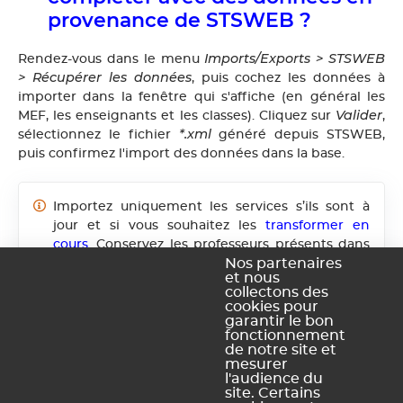
provenance de STSWEB ?
Imports/Exports > STSWEB
Rendez-vous dans le menu
> Récupérer les données
, puis cochez les données à
importer dans la fenêtre qui s'affiche (en général les
Valider
MEF, les enseignants et les classes). Cliquez sur
,
*.xml
sélectionnez le fichier
généré depuis STSWEB,
puis confirmez l'import des données dans la base.
Importez uniquement les services s’ils sont à
jour et si vous souhaitez les
transformer en
cours
. Conservez les professeurs présents dans
les services uniquement s’ils enseignent chaque
Nos partenaires
et nous
année les mêmes matières aux mêmes classes.
collectons des
Vous pouvez forcer la mise à jour de l’apport
cookies pour
total des enseignants en cas de variation du
garantir le bon
fonctionnement
nombre d’heures.
de notre site et
mesurer
l'audience du
site. Certains