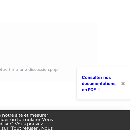
ettre-fin-a-une-discussion.php
Consulter nos
documentations
en PDF
 notre site et mesurer
alider un formulaire. Vous
aliser". Vous pouvez
 sur "Tout refuser". Nous
nditions générales de vente