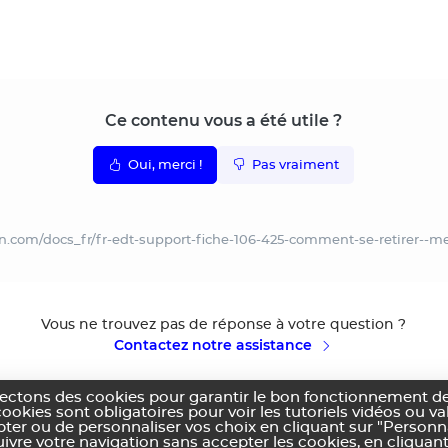
Ce contenu vous a été utile ?
Oui, merci !
Pas vraiment
on.com/docs_fr/fr-edt-support-fiche-106-425-comment-se-retirer--m
Vous ne trouvez pas de réponse à votre question ?
Contactez notre assistance
lectons des cookies pour garantir le bon fonctionnement de
cookies sont obligatoires pour voir les tutoriels vidéos ou v
pter ou de personnaliser vos choix en cliquant sur "Personn
vre votre navigation sans accepter les cookies, en cliquant
ns générales d'utilisation
Politique de confidentialité
Utilisation des cookies
Co
|
|
|