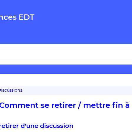
nces EDT
iscussions
Comment se retirer / mettre fin à
retirer d'une discussion