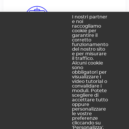
I nostri partner
e noi
raccogliamo
cookie per
garantire il
50 risorse
corretto
funzionamento
del nostro sito
e per misurare
Docente
il traffico.
Alcuni cookie
sono
obbligatori per
visualizzare i
video tutorial o
convalidare i
moduli. Potete
scegliere di
accettare tutto
oppure
143 risorse
personalizzare
le vostre
preferenze
cliccando su
'Personalizza'.